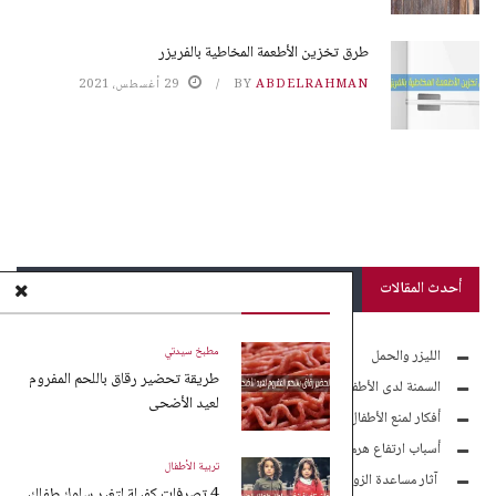
طرق تخزين الأطعمة المخاطية بالفريزر
ABDELRAHMAN
BY
29 أغسطس، 2021
أحدث المقالات
مطبخ سيدتي
الليزر والحمل
طريقة تحضير رقاق باللحم المفروم
السمنة لدى الأطفال
لعيد الأضحى
أفكار لمنع الأطفال من الموبايل
أسباب ارتفاع هرمون الأندروجين لدى السيدات
تربية الأطفال
آثار مساعدة الزوجة لزوجها مادياً
4 تصرفات كفيلة لتغير سلوك طفلك