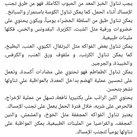
يجب تناول الخبز المعد من الحبوب الكاملة، فهو من طرق تجنب
الإمساك أثناء الحمل، كما يمكن تناول الكوسة باستمرار والسبانخ.
يمكن تناول طبق من السلطة الخضراء يومياً، ويكون يحتوي على
خضروات ورقية مثل الشبت، الكزبرة، البقدونس والخس، فكلها
ملينات طبيعية.
يمكن تناول بعض الفواكه مثل البرتقال، الكيوي، العنب، البطيخ،
كما يمكن تناول الكرنب، و ملفوف ورق العنب، والكرفس،
والخبيذة، والجرجير.
يمكن تناول الطماطم فهو تحتوي على مضادات أكسدة، وتعمل
على تحسين عملية الهضم بداخل المعدة، بالمواظبة علي تناولها
نشعر بتحسن.
يحتوي اللبن الرائب على بكتيريا نافعة، تسهل من عملية الإخراج،
فالحرص على شربه، خلال فترة الحمل يعمل على تجنب الإمساك.
يعتبر تناول الفواكه المجففة مثل الخوخ، والمشمش، والتين
المجفف، والقراصيا من الملينات الطبيعية، يمكن المواظبة على
تناولها يومياً لتجنب الإمساك.