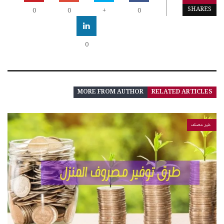
SHARES
0
0
+
0
0
MORE FROM AUTHOR
RELATED ARTICLES
غير مصنف