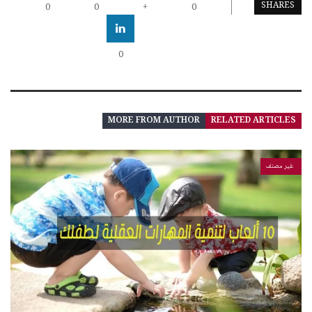
SHARES
0
0
+
0
0
MORE FROM AUTHOR
RELATED ARTICLES
غير مصنف