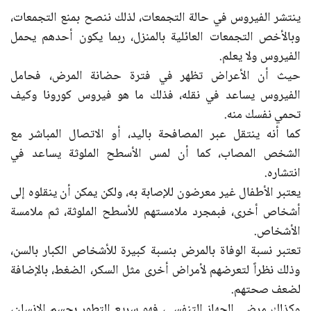
ينتشر الفيروس في حالة التجمعات، لذلك ننصح بمنع التجمعات،
وبالأخص التجمعات العائلية بالمنزل، ربما يكون أحدهم يحمل
الفيروس ولا يعلم.
حيث أن الأعراض تظهر في فترة حضانة المرض، فحامل
الفيروس يساعد في نقله، فذلك ما هو فيروس كورونا وكيف
تحمي نفسك منه.
كما أنه ينتقل عبر المصافحة باليد، أو الاتصال المباشر مع
الشخص المصاب، كما أن لمس الأسطح الملوثة يساعد في
انتشاره.
يعتبر الأطفال غير معرضون للإصابة به، ولكن يمكن أن ينقلوه إلى
أشخاص أخرى، فبمجرد ملامستهم للأسطح الملوثة، ثم ملامسة
الأشخاص.
تعتبر نسبة الوفاة بالمرض بنسبة كبيرة للأشخاص الكبار بالسن،
وذلك نظراً لتعرضهم لأمراض أخرى مثل السكر، الضغط، بالإضافة
لضعف صحتهم.
وكذلك مرضى الجهاز التنفسي، فهو سريع التطور بجسم الإنسان،