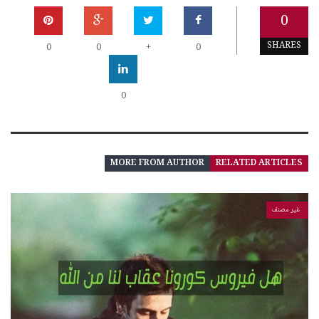
0
SHARES
0
0
+
0
0
MORE FROM AUTHOR
RELATED ARTICLES
غير مصنف