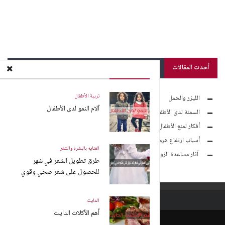
أحدث المقالات
تربية الأطفال
الليزر والحمل
آلام النمو لدى الأطفال
السمنة لدى الأطفال
أفكار لمنع الأطفال من الموبايل
أسباب ارتفاع هرمون الأندروجين لدى السيدات
العنايه بالبشره والشعر
آثار مساعدة الزوجة لزوجها مادياً
طرق تطويل الشعر في شهر
للحصول على شعر صحي وقوي
الدايت
أهم الأكلات الدايت
سياسة الخصوصية