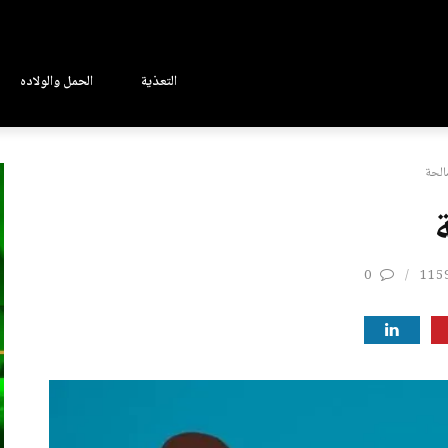
التعذية
الحمل والولاده
الحة
0
115