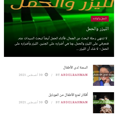
الحمل والولاده
الليزر والحمل
لا تنتهي رحلة البحث عن الجمال، فأثناء الحمل أيضاً تبحث السيدات عنه،
فتعرفي على الليزر والحمل، وما هي أضراره على الجنين. الليزر وأضراره على
الحمل:- لا شك أن الليزر ...
السمنة لدى الأطفال
ABDELRAHMAN
BY
30 أغسطس، 2021
أفكار لمنع الأطفال من الموبايل
ABDELRAHMAN
BY
30 أغسطس، 2021