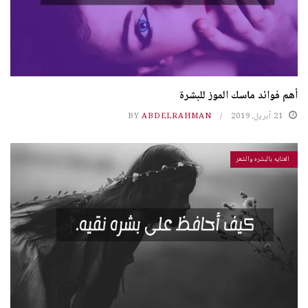
أهم فوائد ماسك الموز للبشرة
21 أبريل، 2019
ABDELRAHMAN
BY
العنايه بالبشره والشعر