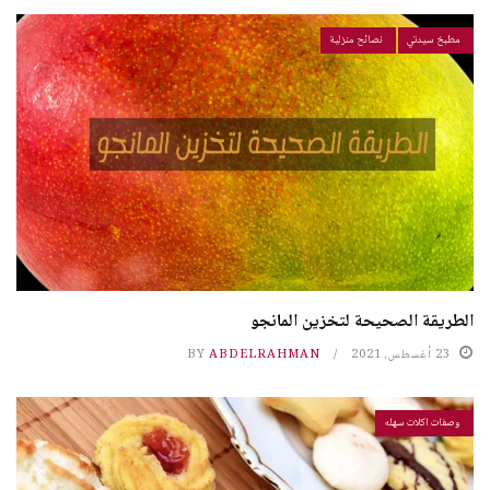
مطبخ سيدتي
نصائح منزلية
الطريقة الصحيحة لتخزين المانجو
23 أغسطس، 2021
ABDELRAHMAN
BY
وصفات اكلات سهله