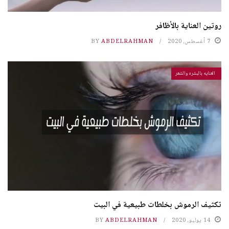
روتين العناية بالأظافر
7 أغسطس، 2020
ABDELRAHMAN
BY
العنايه بالبشره والشعر
تكثیف الرموش بخلطات طبیعیة في البیت
14 يوليو، 2020
ABDELRAHMAN
BY