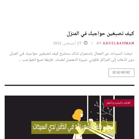
كيف تصبغين حواجبك في المنزل
ABDELRAHMAN
BY
27 أغسطس، 2021
تبحث السيدات عن الجمال باستمرار، لذلك سنشرح كيف تصبغين حواجبك في المنزل
دون الذهاب إلى المراكز، فكوني خبيرة التجميل لنفسك. طريقة صبغ الحواجب ...
READ MORE
العنايه بالبشره والشعر