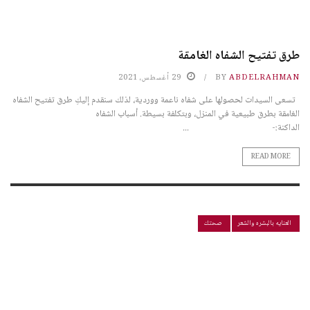
طرق تفتيح الشفاه الغامقة
ABDELRAHMAN
BY
29 أغسطس، 2021
تسعى السيدات لحصولها على شفاه ناعمة ووردية، لذلك سنقدم إليكِ طرق تفتيح الشفاه
الغامقة بطرق طبيعية في المنزل، وبتكلفة بسيطة. أسباب الشفاه
الداكنة:- ...
READ MORE
العنايه بالبشره والشعر
صحتك