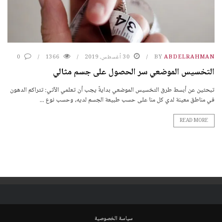
ABDELRAHMAN
BY
30 أغسطس، 2019
1366
0
التخسيس الموضعي سر الحصول على جسم مثالي
تبحثين عن أبسط طرق التخسيس الموضعي بدايةً يجب أن تعلمي الآتي: تتراكم الدهون
في مناطق معينة لدي كل منا على حسب طبيعة الجسم لديه، وحسب نوع ...
READ MORE
سياسة الخصوصية