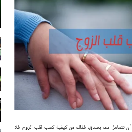
أن تتعامل معه بصدق، فذلك من كيفية كسب قلب الزوج فلا