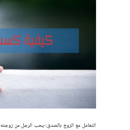
التعامل مع الزوج بالصدق:-يحب الرجل من زوجته 