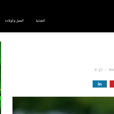
التعذية
الحمل والولاده
0
95