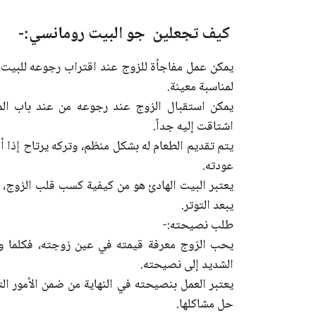
كيف تجعلين جو البيت رومانسي:-
يمكن عمل مفاجأة للزوج عند اقتراب رجوعه للبيت
لمناسبة معينة.
يمكن استقبال الزوج عند رجوعه من عند باب المن
اشتاقت إليه جداً.
يتم تقديم الطعام له بشكل منظم، وتركه يرتاح إذ
عودته.
يعتبر البيت الهادئ هو من كيفية كسب قلب الزوج، 
يبعد التوتر.
طلب نصيحته:-
يحب الزوج معرفة قيمته في عين زوجته، فكلما و
الشديد إلى نصيحته.
يعتبر العمل بنصيحته في النهاية من ضمن الأمور ال
حل مشاكلها.